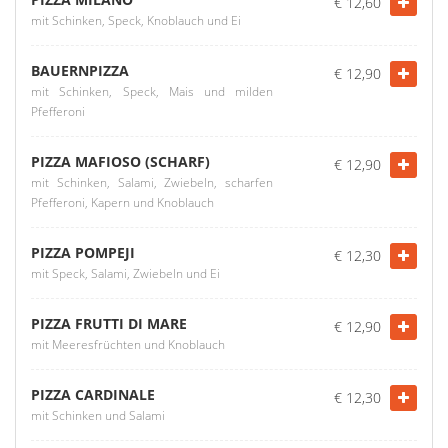
€ 12,60
mit Schinken, Speck, Knoblauch und Ei
BAUERNPIZZA
€ 12,90
mit Schinken, Speck, Mais und milden
Pfefferoni
PIZZA MAFIOSO (SCHARF)
€ 12,90
mit Schinken, Salami, Zwiebeln, scharfen
Pfefferoni, Kapern und Knoblauch
PIZZA POMPEJI
€ 12,30
mit Speck, Salami, Zwiebeln und Ei
PIZZA FRUTTI DI MARE
€ 12,90
mit Meeresfrüchten und Knoblauch
PIZZA CARDINALE
€ 12,30
mit Schinken und Salami