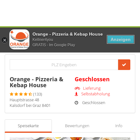
Orange - Pizzeria & Kebap House
Anzeigen
Kellner4you
GRATIS - Im Google Play
Orange - Pizzeria &
Geschlossen
Kebap House
Lieferung
Selbstabholung
(133)
Hauptstrasse 48
Geschlossen
Kalsdorf bei Graz 8401
Speisekarte
Bewertungen
Info