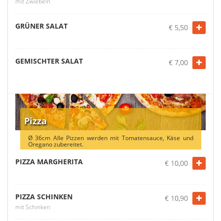
mit Zwiebeln
GRÜNER SALAT
€ 5,50
GEMISCHTER SALAT
€ 7,00
Pizza
Ø 36cm Alle Pizzen werden mit Tomatensauce, Käse und
Oregano zubereitet.
PIZZA MARGHERITA
€ 10,00
PIZZA SCHINKEN
€ 10,90
mit Schinken