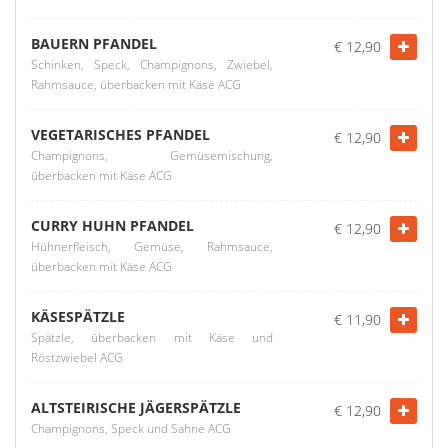
BAUERN PFANDEL
€ 12,90
Schinken, Speck, Champignons, Zwiebel,
Rahmsauce, überbacken mit Käse ACG
VEGETARISCHES PFANDEL
€ 12,90
Champignons, Gemüsemischung,
überbacken mit Käse ACG
CURRY HUHN PFANDEL
€ 12,90
Hühnerfleisch, Gemüse, Rahmsauce,
überbacken mit Käse ACG
KÄSESPÄTZLE
€ 11,90
Spätzle, überbacken mit Käse und
Röstzwiebel ACG
ALTSTEIRISCHE JÄGERSPÄTZLE
€ 12,90
Champignons, Speck und Sahne ACG