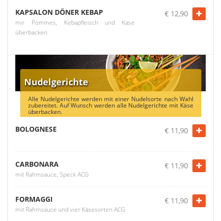
KAPSALON DÖNER KEBAP
€ 12,90
mir Pommes, Kebapfleisch und Kase
überbacken
Nudelgerichte
Alle Nudelgerichte werden mit einer Nudelsorte nach Wahl
zubereitet. Auf Wunsch werden alle Nudelgerichte mit Käse
überbacken.
BOLOGNESE
€ 11,90
CARBONARA
€ 11,90
mit Rahmsauce, Speck ACG
FORMAGGI
€ 11,90
mit Rahmsauce und vier Käsesorten ACG