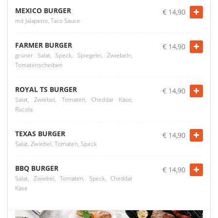
MEXICO BURGER
€ 14,90
mit Jalapeno, Taco Sauce
FARMER BURGER
€ 14,90
grüner Salat, Speck, Spiegelei, Zwiebeln,
Tomatenscheiben
ROYAL TS BURGER
€ 14,90
Salat, Zwiebel, Tomaten, Cheddar Käse,
Rucola
TEXAS BURGER
€ 14,90
Salat, Zwiebel, Tomaten, Speck
BBQ BURGER
€ 14,90
Salat, Zwiebel, Tomaten, Speck, Cheddar
Käse