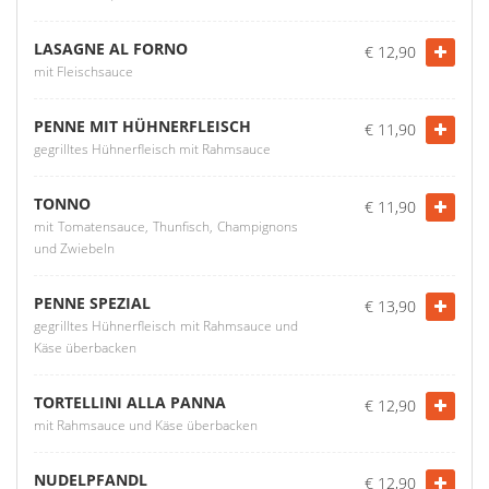
LASAGNE AL FORNO
€ 12,90
mit Fleischsauce
PENNE MIT HÜHNERFLEISCH
€ 11,90
gegrilltes Hühnerfleisch mit Rahmsauce
TONNO
€ 11,90
mit Tomatensauce, Thunfisch, Champignons
und Zwiebeln
PENNE SPEZIAL
€ 13,90
gegrilltes Hühnerfleisch mit Rahmsauce und
Käse überbacken
TORTELLINI ALLA PANNA
€ 12,90
mit Rahmsauce und Käse überbacken
NUDELPFANDL
€ 12,90