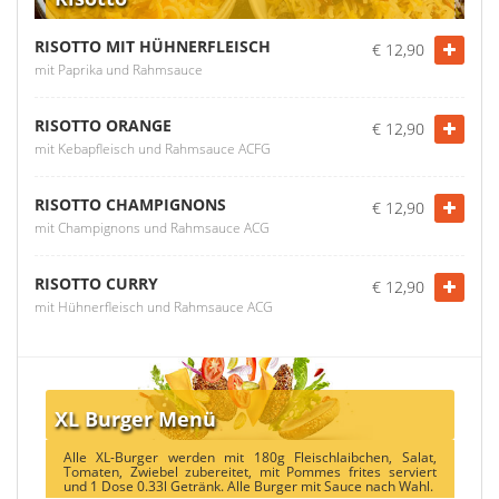
RISOTTO MIT HÜHNERFLEISCH
€ 12,90
mit Paprika und Rahmsauce
RISOTTO ORANGE
€ 12,90
mit Kebapfleisch und Rahmsauce ACFG
RISOTTO CHAMPIGNONS
€ 12,90
mit Champignons und Rahmsauce ACG
RISOTTO CURRY
€ 12,90
mit Hühnerfleisch und Rahmsauce ACG
XL Burger Menü
Alle XL-Burger werden mit 180g Fleischlaibchen, Salat,
Tomaten, Zwiebel zubereitet, mit Pommes frites serviert
und 1 Dose 0.33l Getränk. Alle Burger mit Sauce nach Wahl.