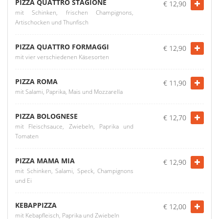
PIZZA QUATTRO STAGIONE
€ 12,90
mit Schinken, frischen Champignons,
Artischocken und Thunfisch
PIZZA QUATTRO FORMAGGI
€ 12,90
mit vier verschiedenen Käsesorten
PIZZA ROMA
€ 11,90
mit Salami, Paprika, Mais und Mozzarella
PIZZA BOLOGNESE
€ 12,70
mit Fleischsauce, Zwiebeln, Paprika und
Tomaten
PIZZA MAMA MIA
€ 12,90
mit Schinken, Salami, Speck, Champignons
und Ei
KEBAPPIZZA
€ 12,00
mit Kebapfleisch, Paprika und Zwiebeln