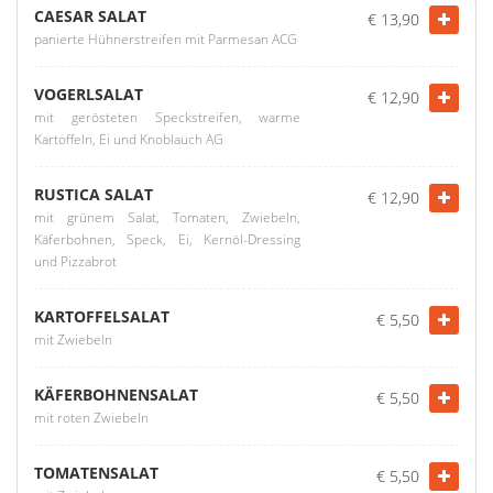
CAESAR SALAT
€ 13,90
panierte Hühnerstreifen mit Parmesan ACG
VOGERLSALAT
€ 12,90
mit gerösteten Speckstreifen, warme
Kartoffeln, Ei und Knoblauch AG
RUSTICA SALAT
€ 12,90
mit grünem Salat, Tomaten, Zwiebeln,
Käferbohnen, Speck, Ei, Kernöl-Dressing
und Pizzabrot
KARTOFFELSALAT
€ 5,50
mit Zwiebeln
KÄFERBOHNENSALAT
€ 5,50
mit roten Zwiebeln
TOMATENSALAT
€ 5,50