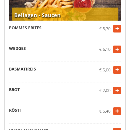
Beilagen - Saucen
POMMES FRITES
€ 5,70
WEDGES
€ 6,10
BASMATIREIS
€ 5,00
BROT
€ 2,00
RÖSTI
€ 5,40