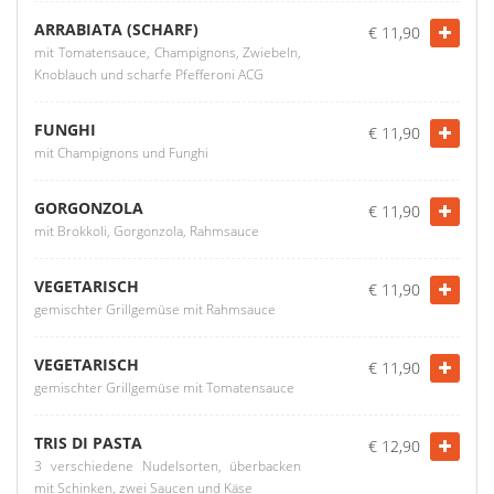
ARRABIATA (SCHARF)
€ 11,90
mit Tomatensauce, Champignons, Zwiebeln,
Knoblauch und scharfe Pfefferoni ACG
FUNGHI
€ 11,90
mit Champignons und Funghi
GORGONZOLA
€ 11,90
mit Brokkoli, Gorgonzola, Rahmsauce
VEGETARISCH
€ 11,90
gemischter Grillgemüse mit Rahmsauce
VEGETARISCH
€ 11,90
gemischter Grillgemüse mit Tomatensauce
TRIS DI PASTA
€ 12,90
3 verschiedene Nudelsorten, überbacken
mit Schinken, zwei Saucen und Käse