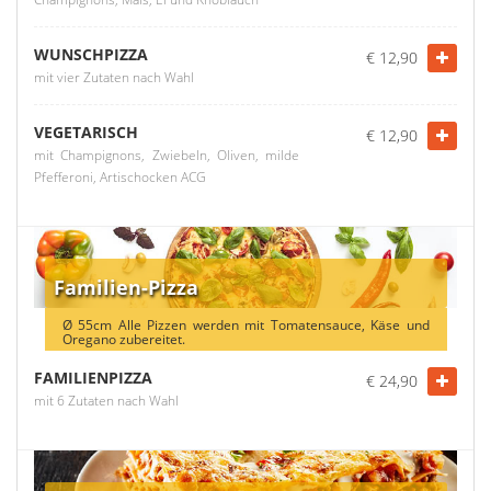
WUNSCHPIZZA
€ 12,90
mit vier Zutaten nach Wahl
VEGETARISCH
€ 12,90
mit Champignons, Zwiebeln, Oliven, milde
Pfefferoni, Artischocken ACG
Familien-Pizza
Ø 55cm Alle Pizzen werden mit Tomatensauce, Käse und
Oregano zubereitet.
FAMILIENPIZZA
€ 24,90
mit 6 Zutaten nach Wahl