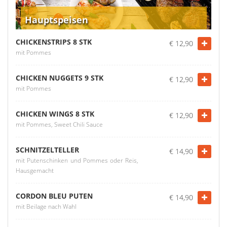
Hauptspeisen
CHICKENSTRIPS 8 STK
€ 12,90
mit Pommes
CHICKEN NUGGETS 9 STK
€ 12,90
mit Pommes
CHICKEN WINGS 8 STK
€ 12,90
mit Pommes, Sweet Chili Sauce
SCHNITZELTELLER
€ 14,90
mit Putenschinken und Pommes oder Reis,
Hausgemacht
CORDON BLEU PUTEN
€ 14,90
mit Beilage nach Wahl