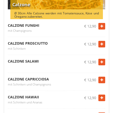
Calzone
Ø 30cm Alle Calzone werden mit Tomatensauce, Käse und
Oregano zubereitet.
CALZONE FUNGHI
€ 12,90
mit Champignons
CALZONE PROSCIUTTO
€ 12,90
mit Schinken
CALZONE SALAMI
€ 12,90
CALZONE CAPRICCIOSA
€ 12,90
mit Schinken und Champignons
CALZONE HAWAII
€ 12,90
mit Schinken und Ananas