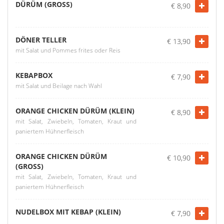
DÜRÜM (GROSS)
€ 8,90
DÖNER TELLER
€ 13,90
mit Salat und Pommes frites oder Reis
KEBAPBOX
€ 7,90
mit Salat und Beilage nach Wahl
ORANGE CHICKEN DÜRÜM (KLEIN)
€ 8,90
mit Salat, Zwiebeln, Tomaten, Kraut und
paniertem Hühnerfleisch
ORANGE CHICKEN DÜRÜM
€ 10,90
(GROSS)
mit Salat, Zwiebeln, Tomaten, Kraut und
paniertem Hühnerfleisch
NUDELBOX MIT KEBAP (KLEIN)
€ 7,90