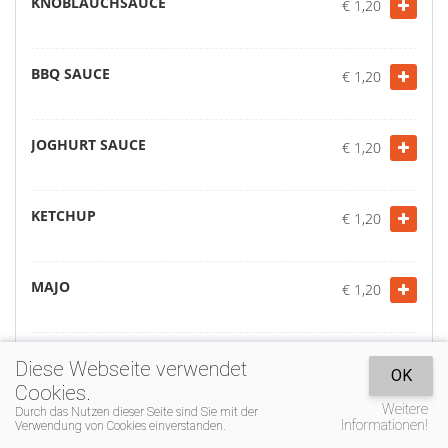
KNOBLAUCHSAUCE
€ 1,20
BBQ SAUCE
€ 1,20
JOGHURT SAUCE
€ 1,20
KETCHUP
€ 1,20
MAJO
€ 1,20
SCHARFE SAUCE
€ 1,20
Diese Webseite verwendet
OK
Cookies.
Warenkorb
Weitere
Durch das Nutzen dieser Seite sind Sie mit der
Informationen!
PREISELBEEREN
Verwendung von Cookies einverstanden.
€ 1,20