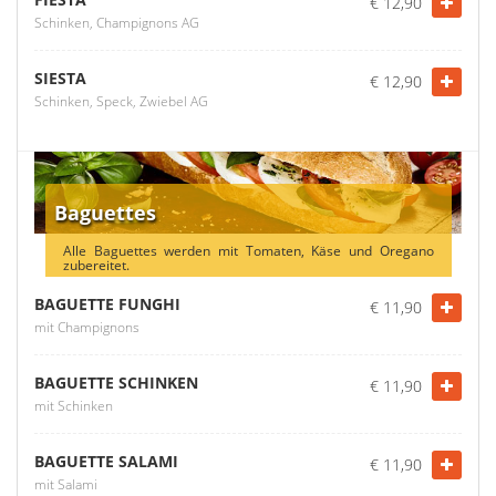
€ 12,90
Schinken, Champignons AG
SIESTA
€ 12,90
Schinken, Speck, Zwiebel AG
Baguettes
Alle Baguettes werden mit Tomaten, Käse und Oregano
zubereitet.
BAGUETTE FUNGHI
€ 11,90
mit Champignons
BAGUETTE SCHINKEN
€ 11,90
mit Schinken
BAGUETTE SALAMI
€ 11,90
mit Salami