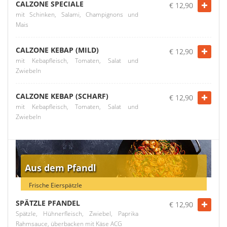
CALZONE SPECIALE
€ 12,90
mit Schinken, Salami, Champignons und
Mais
CALZONE KEBAP (MILD)
€ 12,90
mit Kebapfleisch, Tomaten, Salat und
Zwiebeln
CALZONE KEBAP (SCHARF)
€ 12,90
mit Kebapfleisch, Tomaten, Salat und
Zwiebeln
Aus dem Pfandl
Frische Eierspätzle
SPÄTZLE PFANDEL
€ 12,90
Spätzle, Hühnerfleisch, Zwiebel, Paprika
Rahmsauce, überbacken mit Käse ACG