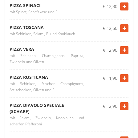
PIZZA SPINACI
€ 12,30
mit Spinat, Schafskäse und Ei
PIZZA TOSCANA
€ 12,60
mit Schinken, Salami, Ei und Knoblauch
PIZZA VERA
€ 12,90
mit Schinken, Champignons, Paprika,
Zwiebeln und Oliven
PIZZA RUSTICANA
€ 11,90
mit Schinken, frischen Champignons,
Artischocken, Oliven und Ei
PIZZA DIAVOLO SPECIALE
€ 12,90
(SCHARF)
mit Salami, Zwiebeln, Knoblauch und
scharfen Pfefferoni