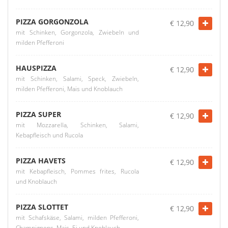
PIZZA GORGONZOLA
€ 12,90
mit Schinken, Gorgonzola, Zwiebeln und
milden Pfefferoni
HAUSPIZZA
€ 12,90
mit Schinken, Salami, Speck, Zwiebeln,
milden Pfefferoni, Mais und Knoblauch
PIZZA SUPER
€ 12,90
mit Mozzarella, Schinken, Salami,
Kebapfleisch und Rucola
PIZZA HAVETS
€ 12,90
mit Kebapfleisch, Pommes frites, Rucola
und Knoblauch
PIZZA SLOTTET
€ 12,90
mit Schafskäse, Salami, milden Pfefferoni,
Champignons, Mais, Ei und Knoblauch